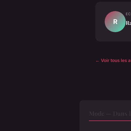
EC
R
R
← Voir tous les 
Mode — Dans l