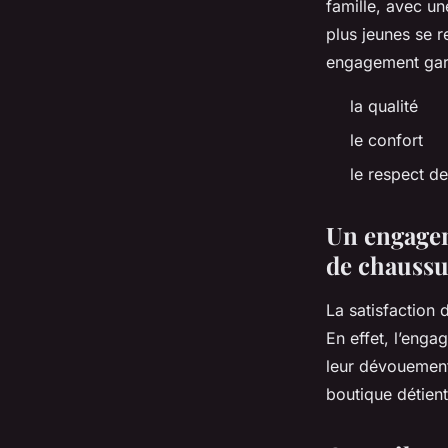
famille, avec u
plus jeunes se 
engagement gara
la qualité
le confort
le respect d
Un engageme
de chauss
La satisfaction 
En effet, l’eng
leur dévouement 
boutique détien