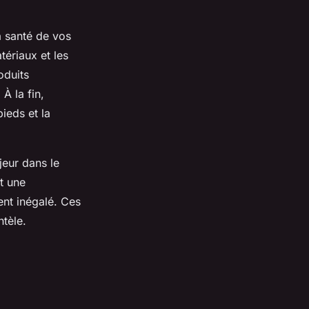
a santé de vos
tériaux et les
oduits
À la fin,
ieds et la
jeur dans le
t une
ent inégalé. Ces
entèle.