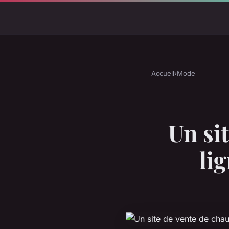
Accueil
›
Mode
Un si
lig