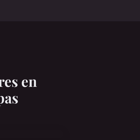
res en
 pas