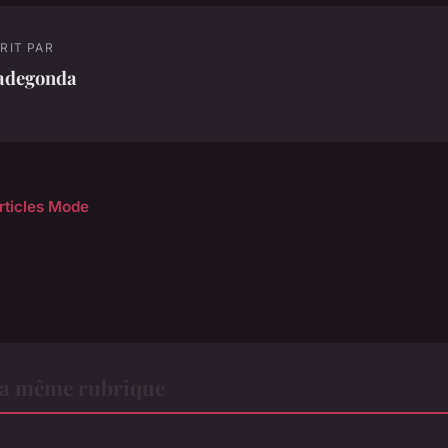
RIT PAR
adegonda
articles Mode
a même rubrique