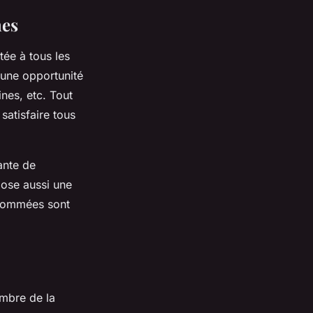
mes
ée à tous les
e une opportunité
nes, etc. Tout
satisfaire tous
ante de
pose aussi une
enommées sont
embre de la