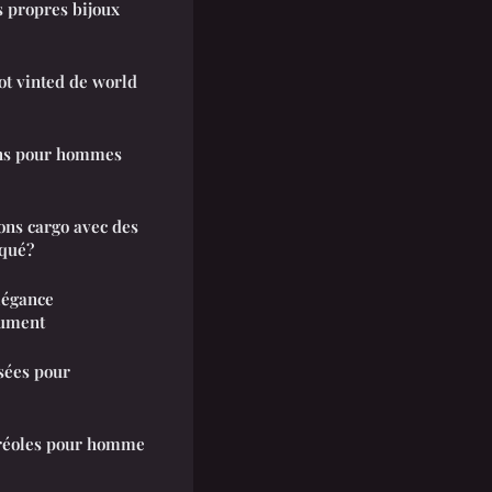
s propres bijoux
ot vinted de world
ins pour hommes
ns cargo avec des
iqué?
légance
lument
sées pour
 créoles pour homme