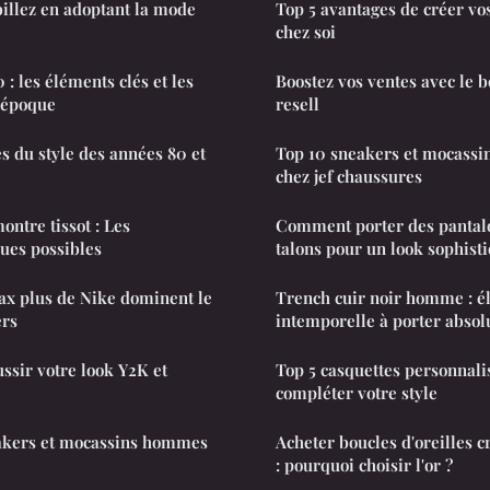
llez en adoptant la mode
Top 5 avantages de créer vo
chez soi
: les éléments clés et les
Boostez vos ventes avec le b
 époque
resell
s du style des années 80 et
Top 10 sneakers et mocass
chez jef chaussures
ontre tissot : Les
Comment porter des pantalo
ques possibles
talons pour un look sophist
ax plus de Nike dominent le
Trench cuir noir homme : é
ers
intemporelle à porter abso
ussir votre look Y2K et
Top 5 casquettes personnali
compléter votre style
akers et mocassins hommes
Acheter boucles d'oreilles
: pourquoi choisir l'or ?