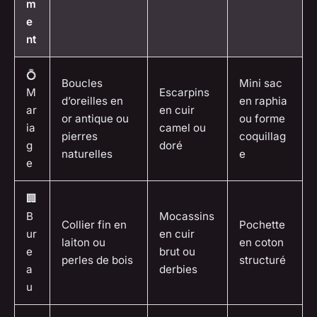
m
e
nt
💍
Boucles
Mini sac
M
Escarpins
d’oreilles en
en raphia
ar
en cuir
or antique ou
ou forme
ia
camel ou
pierres
coquillag
g
doré
naturelles
e
e
🏢
B
Mocassins
Collier fin en
Pochette
ur
en cuir
laiton ou
en coton
e
brut ou
perles de bois
structuré
a
derbies
u