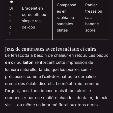
🍽️
Compensé
Panier
Br
Bracelet en
es en
tressé ou
u
cordelette ou
raphia ou
sac
n
simple ras-
sandales
banane
c
de-cou
plates
sobre
h
Jeux de contrastes avec les métaux et cuirs
Le terracotta a besoin de chaleur en retour. Les bijoux
en or
ou
laiton
renforcent cette impression de
lumière naturelle, tandis que les pierres semi-
précieuses comme l’œil-de-chat ou le cornaline
créent des éclats discrets. Le métal froid, comme
l’argent, peut fonctionner, mais il faut alors le
compenser par une matière chaude - du daim, du cuir
vieilli, ou même un imprimé floral aux tons ocres.