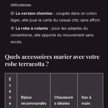
délicatesse.
🧥
La version chemise
: coupée dans un coton
léger, elle joue la carte du casual chic sans effort.
🌸
La robe à volants
: pour les adeptes du
romantisme, elle apporte du mouvement sans
excès.
Quels accessoires marier avec votre
robe terracotta ?
É
v
é
n
Bijoux
Chaussure
Sac à
e
recommandés
s idéales
main